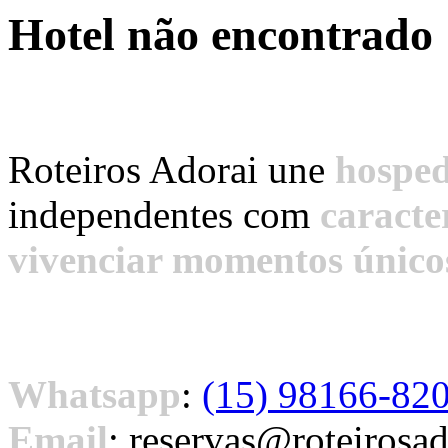
Hotel não encontrado
Roteiros Adorai une
hosped
independentes com
caracte
vivenciar momentos único
Central de Atendimento
Whatsapp
:
(15) 98166-82
Email
:
reservas@roteirosa